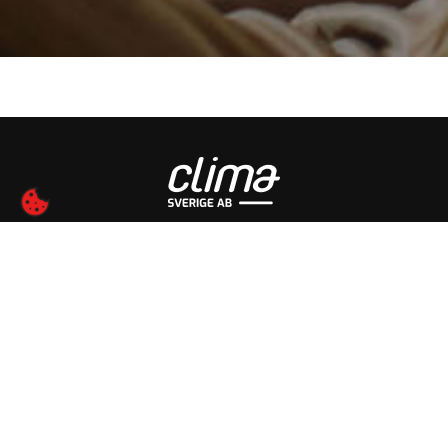
Clima Sverige AB har roll som distributör av Toshibas Värme- och
Luftkonditioneringsprodukter och jobbar med ett rikstäckande
återförsäljarnät.
Läs mer om oss
Personuppgiftspolicy
Produkter
Värmepumpar