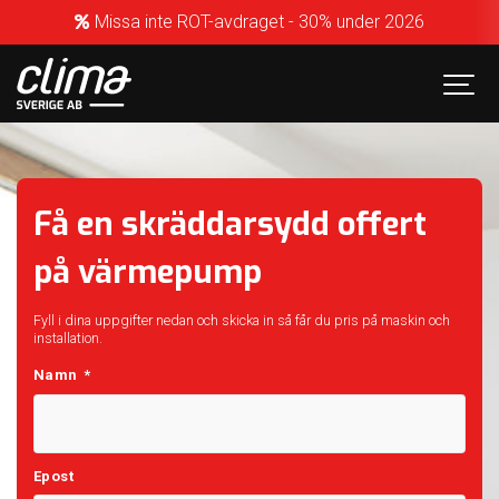
Missa inte ROT-avdraget - 30% under 2026
Få en skräddarsydd offert
på värmepump
Fyll i dina uppgifter nedan och skicka in så får du pris på maskin och
installation.
Namn
*
Epost