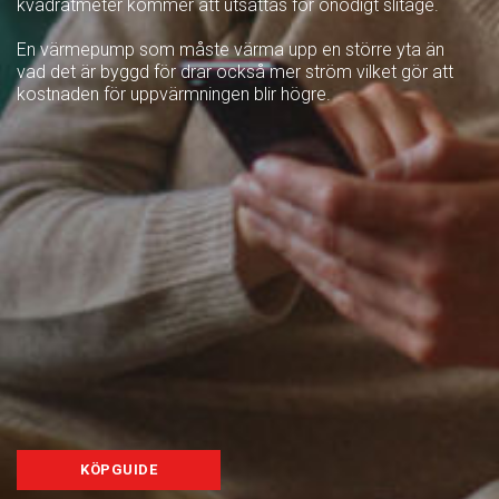
kvadratmeter kommer att utsättas för onödigt slitage.
En värmepump som måste värma upp en större yta än
vad det är byggd för drar också mer ström vilket gör att
kostnaden för uppvärmningen blir högre.
KÖPGUIDE