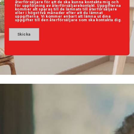
återförsäljare för att de ska kunna kontakta mig och
för uppföljning av återförsäljarekontakt. Uppgifterna
kommer att sparas till de lämnats till återförsäljare
eller i högst två månader efter att du lämnat
uppgifterna. Vi kommer enbart att lämna ut dina
uppgifter till den återförsäljare som ska kontakta dig.