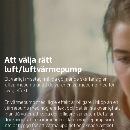
Att välja rätt
luft/luftvärmepump
Ett vanligt misstag många gör när de skaffar sig en
luftvärmepump är att de väljer en värmepump med för
svag effekt.
En värmepump med lägre effekt är billigare i inköp än en
värmepump med högre effekt och det är inte ovanligt att
man då väljer att köpa den billigare varianten. Detta är
dock inget att rekommendera då en värmepump som
inte är byggd för att värma upp det beräknade antalet